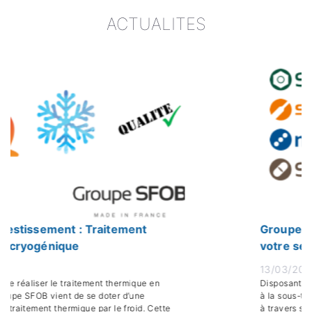
ACTUALITES
t : Traitement
Groupe SFOB : Le 10
que
votre service…
13/03/2024
traitement thermique en
Disposant d’un stock matière 
t de se doter d’une
à la sous-traitance extrême
ermique par le froid. Cette
à travers ses 4 départemen