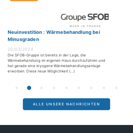
vestition : Wärmebehandlung bei
Die "
sgraden
zu Ih
/2024
13/03
B-Gruppe ist bereits in der Lage, die
Mit ein
ehandlung im eigenen Haus durchzuführen und
äußerst
rade eine kryogene Wärmebehandlungsanlage
"Group
n. Diese neue Möglichkeit (...)
Pharma,
ALLE UNSERE NACHRICHTEN